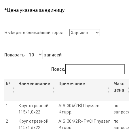
*Цена указана за единицу
Выберите ближайший город
Показать
записей
Поиск:
№
Наименование
Примечание
Макс.
цена
1
Круг отрезной
AISI304/2B(Thyssen
по
115х1,0х22
Krupp)
запрос
2
Круг отрезной
AISI304/2R+PVC(Thyssen
по
115х1,6х22
Krupp)
запрос