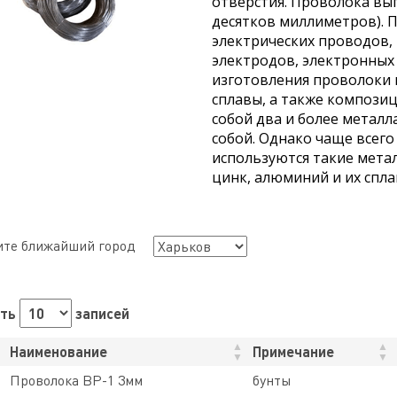
отверстия. Проволока вып
десятков миллиметров). 
электрических проводов, 
электродов, электронных 
изготовления проволоки 
сплавы, а также композ
собой два и более металл
собой. Однако чаще всего
используются такие металл
цинк, алюминий и их спла
те ближайший город
ать
записей
Наименование
Примечание
Проволока ВР-1 3мм
бунты