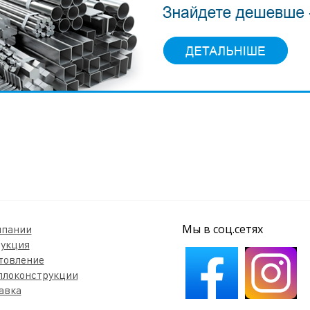
Мы в соц.сетях
мпании
укция
товление
ллоконструкции
авка