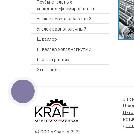
Трубы стальные
холоднодеформированные
Уголок неравнополочный
Уголок равнополочный
Швеллер
Швеллер холодногнутый
Шестигранник
Электроды
КНОПКА
ЗВ'ЯЗКУ
О ко
Прод
Изго
мета
Дост
© ООО «Крафт» 2025