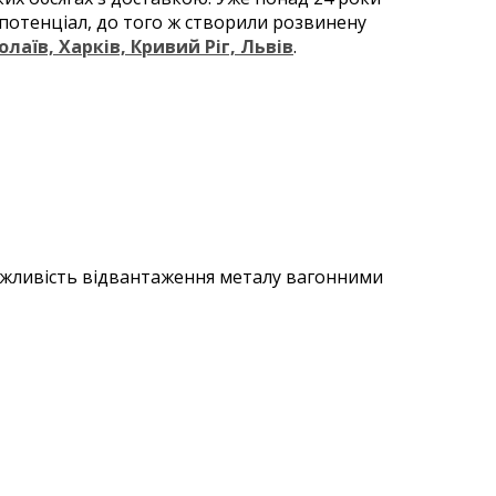
й потенціал, до того ж створили розвинену
олаїв, Харків, Кривий Ріг, Львів
.
можливість відвантаження металу вагонними