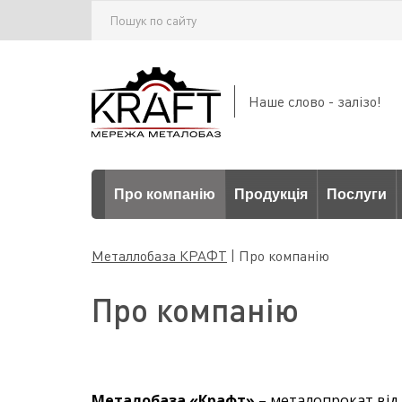
Наше слово - залізо!
Про компанію
Продукція
Послуги
Металлобаза КРАФТ
|
Про компанію
Про компанію
Металобаза «Крафт»
– металопрокат від 