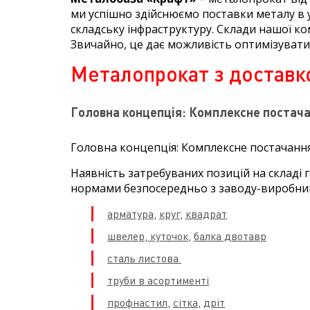
ми успішно здійснюємо поставки металу в у
складську інфраструктуру. Склади нашої ко
Звичайно, це дає можливість оптимізувати
Металопрокат з доставк
Головна концепція: Комплексне постач
Головна концепція: Комплексне постачанн
Наявність затребуваних позицій на складі
нормами безпосередньо з заводу-виробника
арматура
,
круг,
квадрат
швелер
,
куточок,
балка двотавр
сталь листова
труби в асортименті
профнастил,
сітка,
дріт