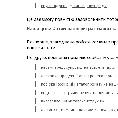
круги відрізні
,
фітинги,
електроди
Це дає змогу повністю задовольнити потреб
Наша ціль:
Оптимізація витрат наших клі
По-перше, злагоджена робота команди проф
ваші витрати.
По-друге, компанія приділяє серйозну уваг
насамперед, супровід на всіх етапах спів
доставка продукції автотранспортом ко
порізка (розкрій) металопрокату на наш
водно-піскоструминне очищення металу,
виготовлення металоконструкцій;
до того ж, можливі відстрочка платежу,