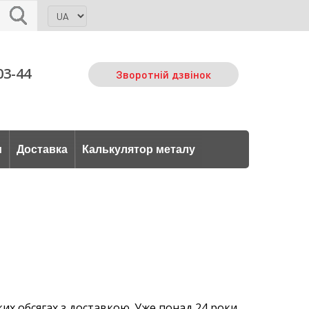
03-44
Зворотній дзвінок
и
Доставка
Калькулятор металу
ких обсягах з доставкою. Уже понад 24 роки