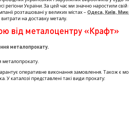
сі регіони України. За цей час ми значно наростили сві
мпанії розташовані у великих містах –
Одеса, Київ, Мик
 витрати на доставку металу.
ою від металоцентру «Крафт»
ання металопрокату.
я металопрокату.
 гарантує оперативне виконання замовлення. Також є 
. У каталозі представлені такі види прокату: