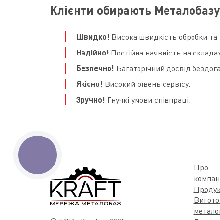
Клієнти обирають Металобазу
Швидко!
Висока швидкість обробки та 
Надійно!
Постійна наявність на складах
Безпечно!
Багаторічний досвід бездога
Якісно!
Високий рівень сервісу.
Зручно!
Гнучкі умови співпраці.
КНОПКА
ЗВ'ЯЗКУ
Про
компан
Продук
Вигото
метало