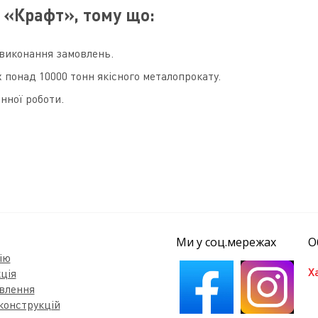
 «Крафт», тому що:
виконання замовлень.
 понад 10000 тонн якісного металопрокату.
нної роботи.
Ми у соц.мережах
О
ію
ція
влення
конструкцій