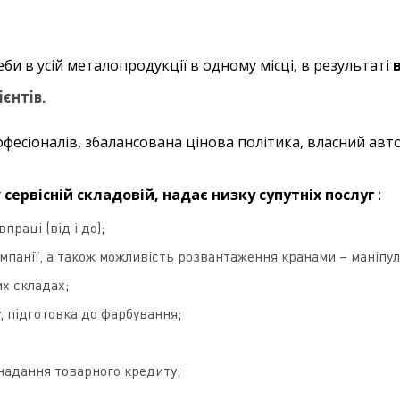
и в усій металопродукції в одному місці, в результаті
єнтів.
есіоналів, збалансована цінова політика, власний авт
у
сервісній складовій, надає низку супутніх послуг
:
праці (від і до);
мпанії, а також можливість розвантаження кранами – маніпу
их складах;
 підготовка до фарбування;
 надання товарного кредиту;